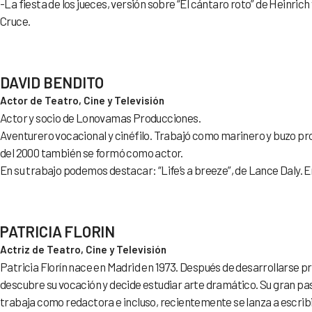
-La fiesta de los jueces, versión sobre “El cántaro roto” de Heinric
Cruce.
DAVID BENDITO
Actor de Teatro, Cine y Televisión
Actor y socio de Lonovamas Producciones.
Aventurero vocacional y cinéfilo. Trabajó como marinero y buzo pro
del 2000 también se formó como actor.
En su trabajo podemos destacar: “Life’s a breeze”, de Lance Daly. 
PATRICIA FLORIN
Actriz de Teatro, Cine y Televisión
Patricia Florín nace en Madrid en 1973. Después de desarrollarse p
descubre su vocación y decide estudiar arte dramático. Su gran pa
trabaja como redactora e incluso, recientemente se lanza a escribi