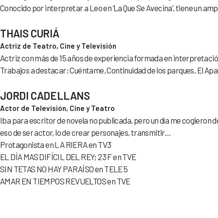
Conocido por interpretar a Leo en ‘La Que Se Avecina’, tiene un ampl
THAIS CURIÁ
Actriz de Teatro, Cine y Televisión
Actriz con más de 15 años de experiencia formada en interpretació
Trabajos a destacar: Cuéntame, Continuidad de los parques, El A
JORDI CADELLANS
Actor de Televisión, Cine y Teatro
Iba para escritor de novela no publicada, pero un día me cogieron 
eso de ser actor, lo de crear personajes, transmitir…
Protagonista en LA RIERA en TV3
EL DÍA MAS DIFÍCIL DEL REY; 23 F en TVE
SIN TETAS NO HAY PARAÍSO en TELE 5
AMAR EN TIEMPOS REVUELTOS en TVE