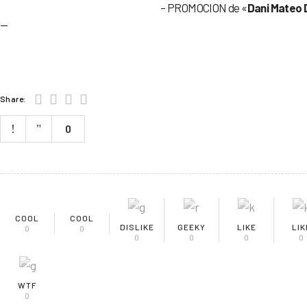
– PROMOCION de «
Dani Mateo
—
Share:
0
COOL
COOL
DISLIKE
GEEKY
LIKE
LIK
0
0
0
0
0
0
WTF
0