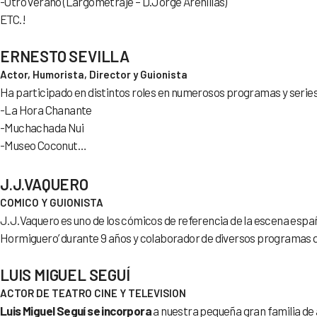
-Otro verano (Largometraje – D.Jorge Arenillas)
ETC.!
ERNESTO SEVILLA
Actor, Humorista, Director y Guionista
Ha participado en distintos roles en numerosos programas y series 
-La Hora Chanante
-Muchachada Nui
-Museo Coconut…
J.J.VAQUERO
COMICO Y GUIONISTA
J.J.Vaquero es uno de los cómicos de referencia de la escena españ
Hormiguero’ durante 9 años y colaborador de diversos programas de
LUIS MIGUEL SEGUÍ
ACTOR DE TEATRO CINE Y TELEVISION
Luis Miguel Seguí se incorpora
a nuestra pequeña gran familia de 