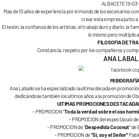
ALBACETE 19-03-
Mas de 10 años de experiencia por el mundo de los escenarios co
crear esta empresa junto a 
El tesón, la confianza de los artistas, el trabajo duro y diario, la f
lo mismo pero multiplica
FILOSOFIA DE TR
Constancia, respeto por los compañeros y comp
ANA LABAL
MI BIOGRAFÍ
Ana Laballo se ha especializado la última década en promoción
dedicándose también los últimos años a la promoción de Obr
UlTIMAS PROMOCIONES DESTACADAS
– PROMOCION “
Toda la verdad sobre el oso horm
– PROMOCION del espectáculo d
– PROMOCION de “
Despedida Coconut
” de
– PROMOCION de
“Sí, soy el Señor”
Pabl