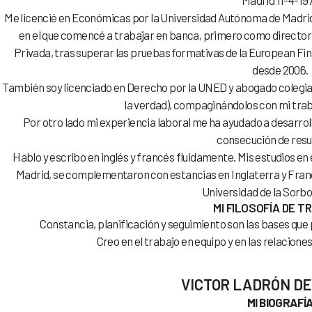
Madrid 11-4-19
Me licencié en Económicas por la Universidad Autónoma de Madrid
en el que comencé a trabajar en banca, primero como directo
Privada, tras superar las pruebas formativas de la European Fin
desde 2006.
También soy licenciado en Derecho por la UNED y abogado colegia
la verdad), compaginándolos con mi trab
Por otro lado mi experiencia laboral me ha ayudado a desarroll
consecución de resu
Hablo y escribo en inglés y francés fluidamente. Mis estudios en e
Madrid, se complementaron con estancias en Inglaterra y Franc
Universidad de la Sorbo
MI FILOSOFÍA DE 
Constancia, planificación y seguimiento son las bases que 
Creo en el trabajo en equipo y en las relacion
VICTOR LADRÓN D
MI BIOGRAFÍ