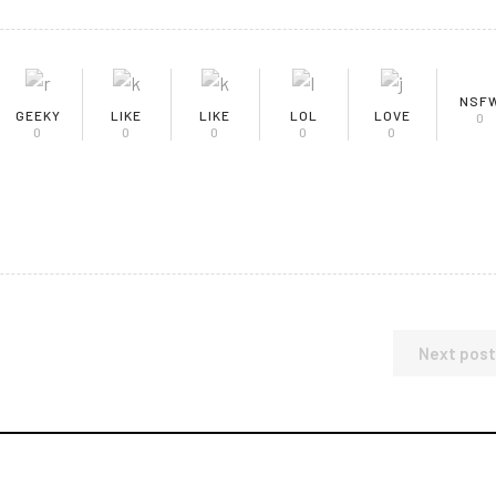
NSF
GEEKY
LIKE
LIKE
LOL
LOVE
0
0
0
0
0
0
Next post
am
book
uTube