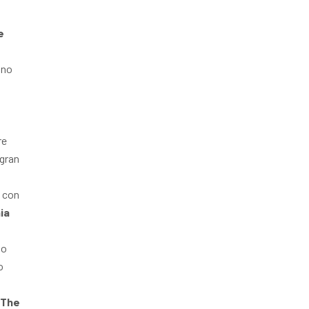
e
 no
re
 gran
, con
ia
do
o
 The