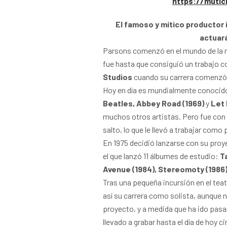
https://muti
El famoso y mítico productor i
actuará
Parsons comenzó en el mundo de la 
fue hasta que consiguió un trabajo c
Studios
cuando su carrera comenzó
Hoy en día es mundialmente conocido
Beatles, Abbey Road (1969)
y
Let 
muchos otros artistas. Pero fue con 
salto, lo que le llevó a trabajar como
En 1975 decidió lanzarse con su proy
el que lanzó 11 álbumes de estudio:
T
Avenue (1984), Stereomoty (1986) 
Tras una pequeña incursión en el tea
así su carrera como solista, aunque
proyecto, y a medida que ha ido pasa
llevado a grabar hasta el día de hoy 