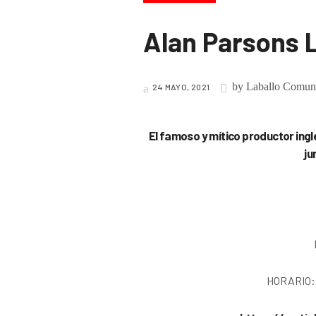
Alan Parsons L
by
Laballo Comun
24 MAYO, 2021
El famoso y mítico productor ingl
ju
HORARIO