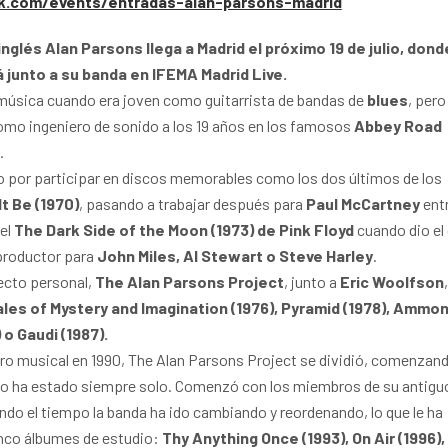
ck.com/events/entradas-alan-parsons-madrid
nglés Alan Parsons llega a Madrid el próximo 19 de julio, dond
 junto a su banda en IFEMA Madrid Live.
música cuando era joven como guitarrista de bandas de
blues
, pero
omo ingeniero de sonido a los 19 años en los famosos
Abbey Road
.
 por participar en discos memorables como los dos últimos de los
It Be (1970)
, pasando a trabajar después para
Paul McCartney
ent
el
The Dark Side of the Moon (1973) de Pink Floyd
cuando dio el
 productor para
John Miles, Al Stewart o Steve Harley
.
ecto personal,
The Alan Parsons Project
, junto a
Eric Woolfson
ales of Mystery and Imagination (1976), Pyramid (1978), Ammon
o Gaudi (1987).
tro musical en 1990, The Alan Parsons Project se dividió, comenzan
 no ha estado siempre solo. Comenzó con los miembros de su antigu
ndo el tiempo la banda ha ido cambiando y reordenando, lo que le ha
cinco álbumes de estudio:
Thy Anything Once (1993), On Air (1996),