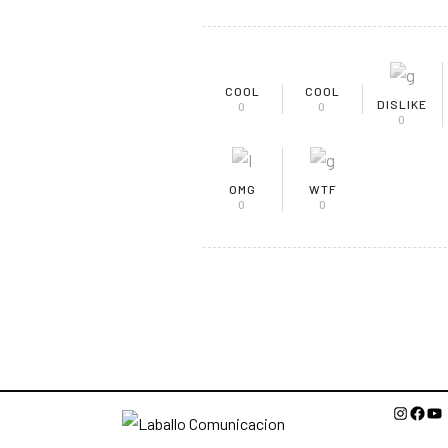
COOL
COOL
DISLIKE
0
0
0
OMG
WTF
0
0
Instagr
Face
Yo