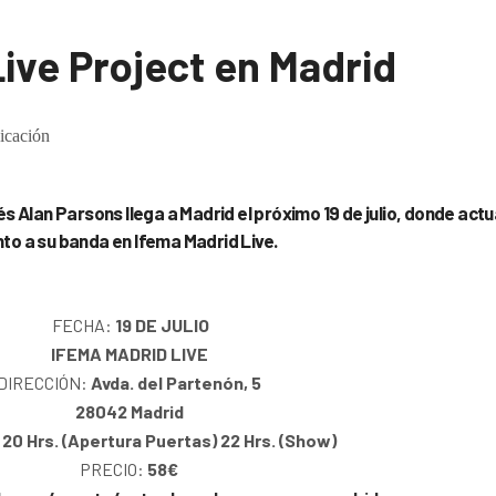
ive Project en Madrid
icación
és Alan Parsons llega a Madrid el próximo 19 de julio, donde act
nto a su banda en Ifema Madrid Live.
FECHA:
19 DE JULIO
IFEMA MADRID LIVE
DIRECCIÓN:
Avda. del Partenón, 5
28042 Madrid
:
20 Hrs. (Apertura Puertas) 22 Hrs. (Show)
PRECIO:
58€