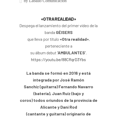
by
Laballo Comunicación
«OTRA REALIDAD»
Despega el lanzamiento del primer vídeo de la
banda
GÉISERS
que lleva por título
«Otra realidad»
,
perteneciente a
su álbum debut
‘AMBULANTES’
.
https://youtu.be/88CRqrD3Ybs
La banda se formó en 2016 y está
integrada por José Ramón
Sanchíz (guitarra) Fernando Navarro
(batería), Juan Ruíz (bajo y
coros) todos oriundos de la provincia de
Alicante y Dani Rod
(cantante y guitarra) originario de