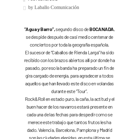
by
Laballo Comunicación
“Agua y Barro”,
segundo disco de
BOCANADA
,
se despide después de casi medio centenar de
conciertos por toda la geografía española.
El sucesor de “Caballos de Rienda Larga” ha sido
recibido con los brazos abiertos allí por donde ha
pasado, por eso la banda ha preparado un fin de
gira cargado de energía, para agradecer a todos
aquellos que han llevado este disco en volandas
durante este “Tour”.
Rock&Roll en estado puro, la caña, la actitud y el
buen hacer de los navarros estará presente en
cada una de las fechas para despedir como se
merece este trabajo que tantos frutos les ha
dado. Valencia, Barcelona, Pamplona y Madrid
son las ciudades elegidas, en esta última se