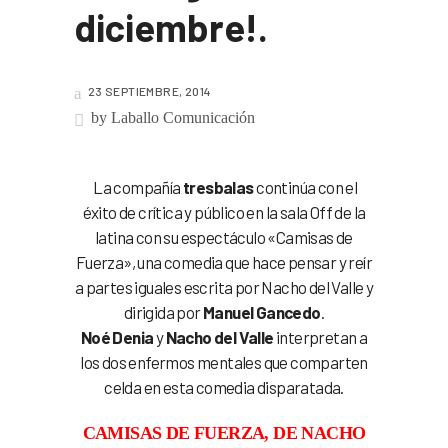
diciembre!.
23 SEPTIEMBRE, 2014
by
Laballo Comunicación
La compañía
tresbalas
continúa con el
éxito de crítica y público en la sala Off de la
latina con su espectáculo «Camisas de
Fuerza», una comedia que hace pensar y reír
a partes iguales escrita por Nacho del Valle y
dirigida por
Manuel Gancedo
.
Noé Denia
y
Nacho del Valle
interpretan a
los dos enfermos mentales que comparten
celda en esta comedia disparatada.
CAMISAS DE FUERZA, DE NACHO