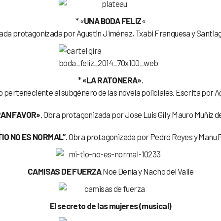
* «
UNA BODA FELIZ
«
da protagonizada por Agustin Jiménez, Txabi Franquesa y Santiag
*
«LA RATONERA»
.
 perteneciente al subgénero de las novela policiales. Escrita por A
RAN FAVOR»
. Obra protagonizada por Jose Luis Gil y Mauro Muñiz d
 TIO NO ES NORMAL”
. Obra protagonizada por Pedro Reyes y Manu F
CAMISAS DE FUERZA
Noe Denia y Nacho del Valle
El secreto de las mujeres (musical)