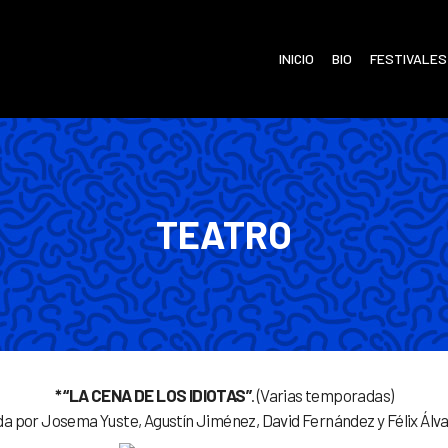
INICIO
BIO
FESTIVALES
TEATRO
* “LA CENA DE LOS IDIOTAS”
. (Varias temporadas)
a por Josema Yuste, Agustín Jiménez, David Fernández y Félix Álvare