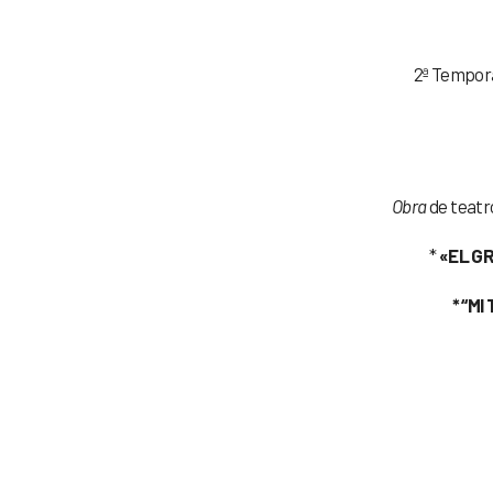
2ª Tempora
Obra
de teatro
*
«EL G
* “MI