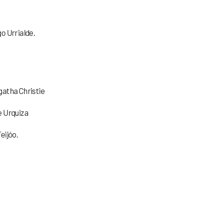
o Urrialde.
gatha Christie
e Urquiza
eijóo.