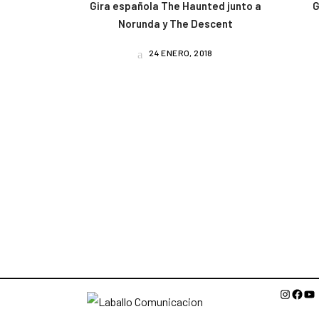
Gira española The Haunted junto a
G
Norunda y The Descent
24 ENERO, 2018
Instagr
Face
Yo