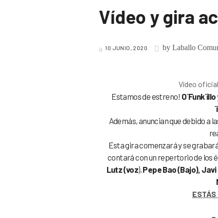
Vídeo y gira ac
by
Laballo Comun
10 JUNIO, 2020
Vídeo oficia
Estamos de estreno!
O´Funk´illo
´
Además, anuncian que debido a la
re
Esta gira comenzará y se grabar
contará con un repertorio de los é
Lutz (voz
),
Pepe Bao (Bajo), Javi
ESTÁS 