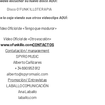
uedes escuchar su nuevo disco AQUÍ:
te la caja viendo sus otros videoclips AQUÍ:
ideo Oficial de «Tengo que madurar»
Video Oficial de «Otro escalón»
www.ofunkillo.com
CONTACTOS
Contatación / management
SPYRO MUSIC
Alberto Cañizares
+ 34 690 953 912
alberto@spyromusic.com
Promoción / Entrevistas
LABALLO COMUNICACIÓN
Ana Laballo
laballo.com