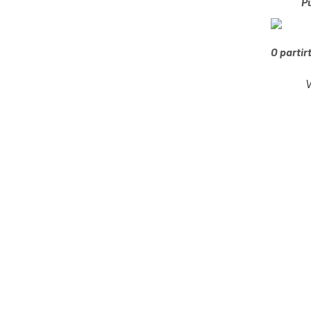
P
O partir
V