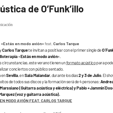
ústica de O’Funk’illo
icación
l
«Estás en modo avión»
feat.
Carlos Tarque
y
Carlos Tarque
te invitan a positivar con el primer single de
O´Fun
illoterapia
«
Estás en modo avión
«.
s circunstancias, este verano tienen un
formato acústico
para pod
alizar conciertos con público sentado.
á en
Sevilla
, en
Sala Malandar
, durante los días
2 y 3 de Julio
. El sh
xitos de todos sus discos y la formación será de 4 personas:
Andre
 Marssiano (Guitarra acústica y eléctrica) y Pablo «Jammin´Dos
Marquez (voz y guitarra acústica).
EN MODO AVIÓN FEAT. CARLOS TARQUE