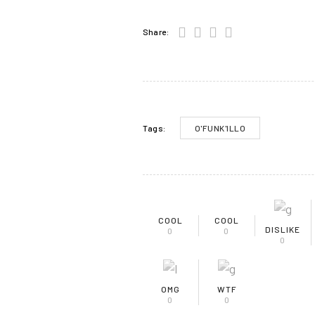
Share:
O'FUNK'ILLO
Tags:
COOL
COOL
DISLIKE
0
0
0
OMG
WTF
0
0