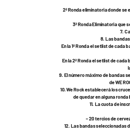
2ª Ronda eliminatoria donde se e
3ª Ronda Eliminatoria que se
7. C
8. Las bandas 
En la 1ª Ronda el setlist de cada 
En la 2ª Ronda el setlist de cada
l
9. El número máximo de bandas se
de WE ROC
10. We Rock establecerá los cruce
de quedar en alguna ronda b
11. La cuota de insc
– 20 tercios de cerve
12. Las bandas seleccionadas de