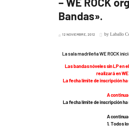
– WE ROCK org
Bandas».
by
Laballo C
12 NOVIEMBRE, 2012
La sala madrileña WE ROCK inic
Las bandas nóveles sin LP en e
realizará en
WE 
La fecha límite de inscripción h
A continua
La fecha límite de inscripción h
A continua
1. Todos l