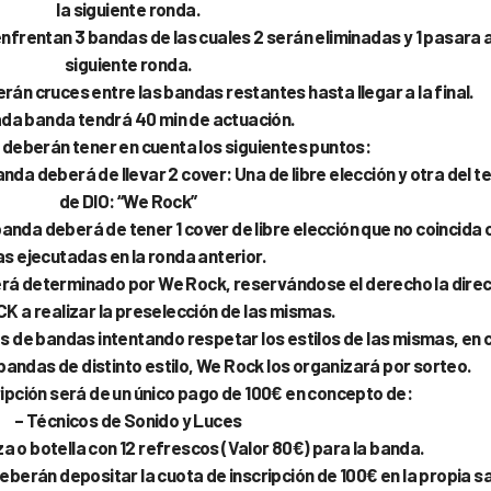
la siguiente ronda.
nfrentan 3 bandas de las cuales 2 serán eliminadas y 1 pasara a
siguiente ronda.
rán cruces entre las bandas restantes hasta llegar a la final.
ada banda tendrá 40 min de actuación.
deberán tener en cuenta los siguientes puntos:
banda deberá de llevar 2 cover: Una de libre elección y otra del 
de DIO: “We Rock”
 banda deberá de tener 1 cover de libre elección que no coincida 
as ejecutadas en la ronda anterior.
rá determinado por We Rock, reservándose el derecho la dire
K a realizar la preselección de las mismas.
s de bandas intentando respetar los estilos de las mismas, en 
andas de distinto estilo, We Rock los organizará por sorteo.
ripción será de un único pago de 100€ en concepto de:
– Técnicos de Sonido y Luces
za o botella con 12 refrescos (Valor 80€) para la banda.
berán depositar la cuota de inscripción de 100€ en la propia s