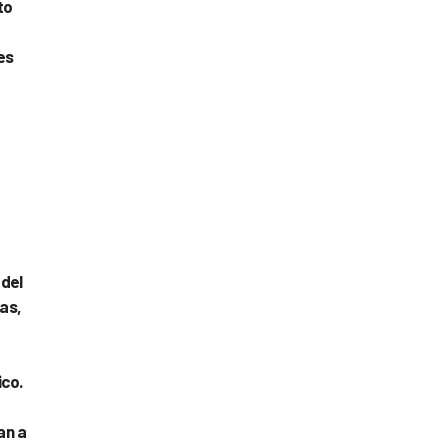
to
es
 del
as,
ico.
an a