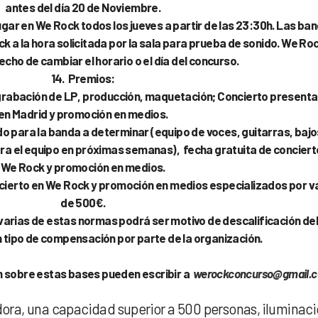
antes del día 20 de Noviembre.
ugar en We Rock todos los jueves a partir de las 23:30h. Las ba
 a la hora solicitada por la sala para prueba de sonido. We Ro
echo de cambiar el horario o el día del concurso.
14. Premios:
e grabación de LP, producción, maquetación; Concierto presenta
en Madrid y promoción en medios.
ido para la banda a determinar (equipo de voces, guitarras, bajo
ra el equipo en próximas semanas), fecha gratuita de conciert
We Rock y promoción en medios.
ncierto en We Rock y promoción en medios especializados por v
de 500€.
 varias de estas normas podrá ser motivo de descalificación de
n tipo de compensación por parte de la organización.
n sobre estas bases pueden escribir a
werockconcurso@gmail.
ora, una capacidad superior a 500 personas, iluminac