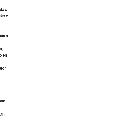
ndas
ck se
ción
s,
o en
alor
l
com
ión