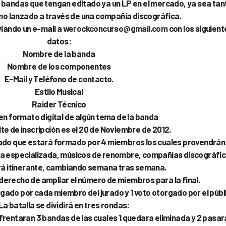
e bandas que tengan editado ya un LP en el mercado, ya sea tan
o lanzado a través de una compañía discográfica.
viando un e-mail a
werockconcurso@gmail.com
con los siguient
datos:
Nombre de la banda
Nombre de los componentes
E-Mail y Teléfono de contacto.
Estilo Musical
Raider Técnico
en formato digital de algún tema de la banda
ite de inscripción es el 20 de Noviembre de 2012.
rado que estará formado por 4 miembros los cuales provendrán
a especializada, músicos de renombre, compañías discográfic
erá itinerante, cambiando semana tras semana.
derecho de ampliar el número de miembros para la final.
rgado por cada miembro del jurado y 1 voto otorgado por el públ
La batalla se dividirá en tres rondas:
frentaran 3 bandas de las cuales 1 quedara eliminada y 2 pasar