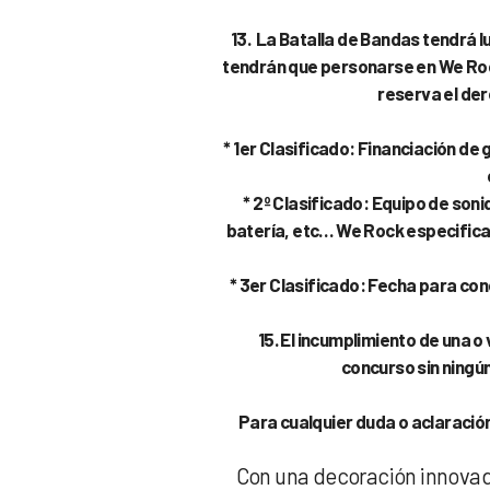
13. La Batalla de Bandas tendrá l
tendrán que personarse en We Rock
reserva el der
* 1er Clasificado: Financiación d
* 2º Clasificado: Equipo de son
batería, etc… We Rock especifica
* 3er Clasificado: Fecha para co
15. El incumplimiento de una o
concurso sin ningú
Para cualquier duda o aclaració
Con una decoración innovad