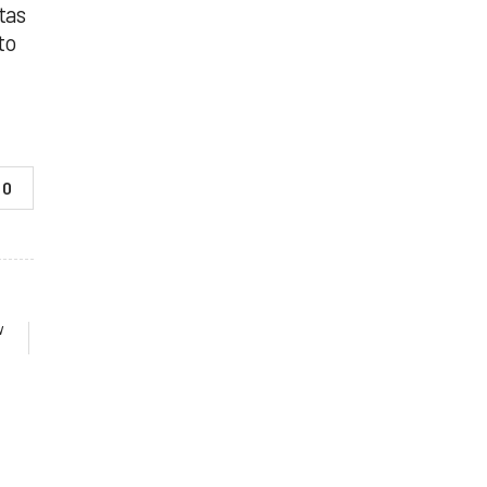
tas
to
0
W