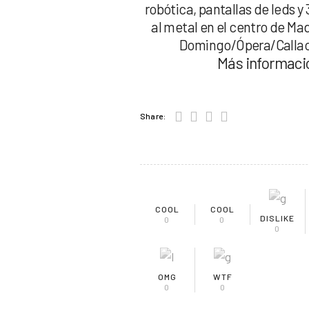
robótica, pantallas de leds y
al metal en el centro de Mad
Domingo/Ópera/Callao)
Más informaci
Share:
COOL
COOL
DISLIKE
0
0
0
OMG
WTF
0
0