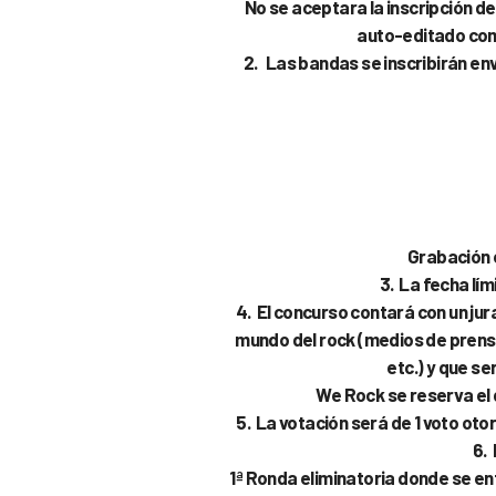
No se aceptara la inscripción d
auto-editado com
2. Las bandas se inscribirán en
Grabación 
3. La fecha lím
4. El concurso contará con un ju
mundo del rock (medios de prens
etc.) y que s
We Rock se reserva el 
5. La votación será de 1 voto oto
6. 
1ª Ronda eliminatoria donde se en