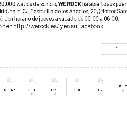
 30.000 watios de sonido,
WE ROCK
ha abierto sus puer
rid, en la C/. Costanilla de los Angeles, 20, (Metros San
, con horario de jueves a sábado de 00:00 a 06:00.
ón en
http://werock.es/
y en su
Facebook
NSF
GEEKY
LIKE
LIKE
LOL
LOVE
0
0
0
0
0
0