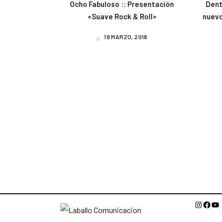
Ocho Fabuloso :: Presentación
Dent
«Suave Rock & Roll»
nuevo
19 MARZO, 2018
Instagr
Face
Yo