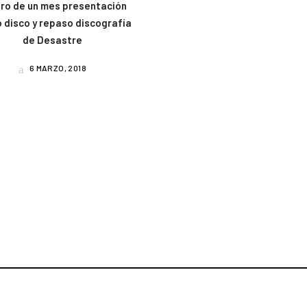
ro de un mes presentación
 disco y repaso discografía
de Desastre
6 MARZO, 2018
am
book
uTube