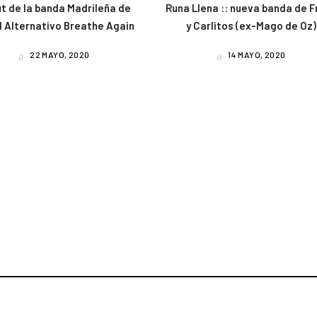
t de la banda Madrileña de
Runa Llena :: nueva banda de F
 Alternativo Breathe Again
y Carlitos (ex-Mago de Oz)
22 MAYO, 2020
14 MAYO, 2020
am
book
uTube