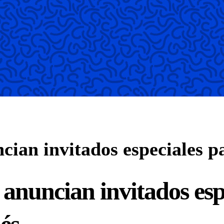
n invitados especiales par
uncian invitados espec
és