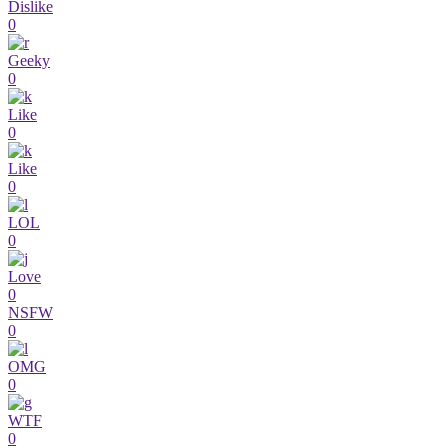
Dislike
0
Geeky
0
Like
0
Like
0
LOL
0
Love
0
NSFW
0
OMG
0
WTF
0