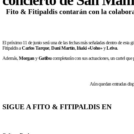
Fito & Fitipaldis contarán con la colabor
El próximo 11 de junio será una de las fechas más señaladas dentro de esta g
Fitipaldis a
Carlos Tarque
,
Dani Martín
,
Iñaki «Uoho»
y
Leiva
.
Además,
Morgan
y
Gatibu
completarán con sus actuaciones, un cartel que pa
Aún quedan entradas dispo
SIGUE A FITO & FITIPALDIS EN