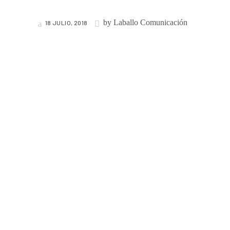
by
Laballo Comunicación
18 JULIO, 2018
«TIMELESS»
IL DIVO CELEBRA SUS 15
AÑOS SOBRE LOS
ESCENARIOS CON
LA GIRA DE CONCIERTOS
DE PRESENTACIÓN DE SU
NUEVO ÁLBUM
“TIMELESS”