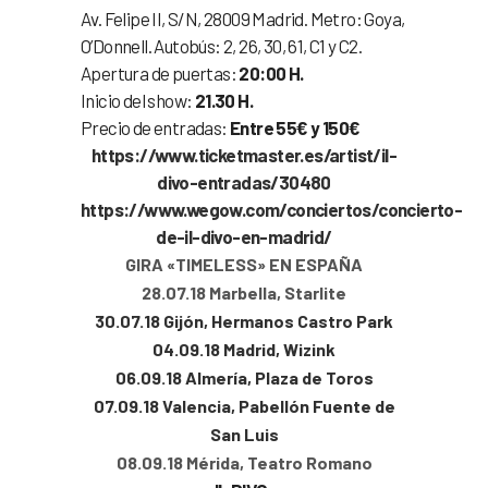
Av. Felipe II, S/N, 28009 Madrid. Metro: Goya,
O’Donnell. Autobús: 2, 26, 30, 61, C1 y C2.
Apertura de puertas:
20:00 H.
Inicio del show:
21.30 H.
Precio de entradas:
Entre 55€ y 150€
https://www.ticketmaster.es/artist/il-
divo-entradas/30480
https://www.wegow.com/conciertos/concierto-
de-il-divo-en-madrid/
GIRA «TIMELESS» EN ESPAÑA
28.07.18 Marbella, Starlite
30.07.18 Gijón, Hermanos Castro Park
04.09.18 Madrid, Wizink
06.09.18 Almería, Plaza de Toros
07.09.18 Valencia, Pabellón Fuente de
San Luis
08.09.18 Mérida, Teatro Romano