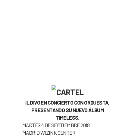
UN TRABAJO ÚNICO EN EL
QUE REÚNEN LAS
MEJORES CANCIONES DE
AMOR
Y ROMANCE DE TODOS LOS
TIEMPOS
IL DIVO EN CONCIERTO CON ORQUESTA,
PRESENTANDO SU NUEVO ÁLBUM
TIMELESS.
MARTES 4 DE SEPTIEMBRE 2018
MADRID WIZINK CENTER