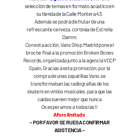
selección de temas en formato acústico en
su tienda de la Calle Montera 43.
Además se podrá disfrutar de una
refrescante cerveza, cortesía de Estrella
Damm.
Con esta acción, Vans Shop Madrid pone el
broche final a la promoción Broken Bones
Records, organizada junto a la agencia VCCP
Spain. Gracias a esta promoción, por la
compra de unas zapatillas Vans, se
transformaban las radiografías de los
skaters en vinilos musicales, para que las
caídas suenen mejor que nunca
Os esperamos a todos/as!!
Aforo limitado
– POR FAVOR SE RUEGA CONFIRMAR
ASISTENCIA –