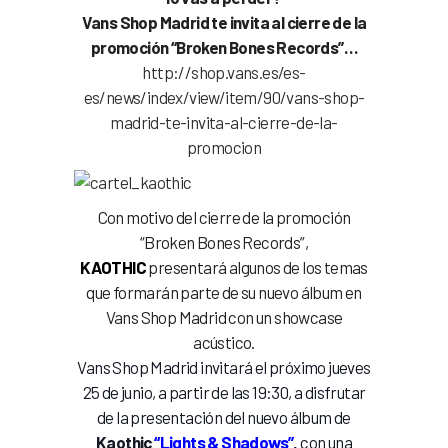
Vans Shop Madrid te invita al cierre de la
promoción “Broken Bones Records”…
http://shop.vans.es/es-
es/news/index/view/item/90/vans-shop-
madrid-te-invita-al-cierre-de-la-
promocion
Con motivo del cierre de la promoción
“Broken Bones Records”,
KAOTHIC
presentará algunos de los temas
que formarán parte de su nuevo álbum en
Vans Shop Madrid con un showcase
acústico.
Vans Shop Madrid invitará el próximo jueves
25 de junio, a partir de las 19:30, a disfrutar
de la presentación del nuevo álbum de
Kaothic
“Lights & Shadows”
,
con una