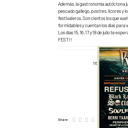
Además, la gastronomía autóctona jue
pescado gallego, postres, licores y 
festivaleros. Son cientos los que vue
formidables y cuentan los días para vo
Los días 15, 16, 17 y 18 de julio te 
FEST!!
http://www.resurr
ht
http://ww
Share: