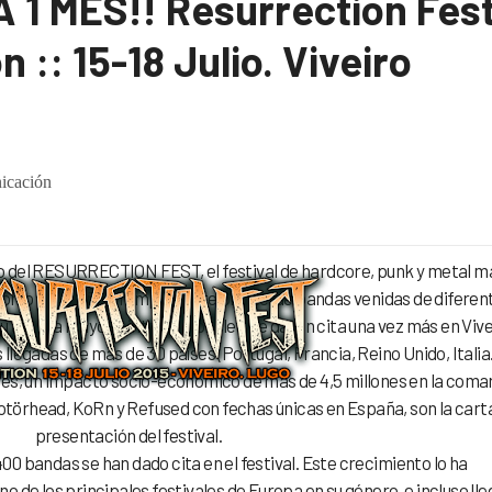
 1 MES!! Resurrection Fes
n :: 15-18 Julio. Viveiro
icación
o del RESURRECTION FEST, el festival de hardcore, punk y metal m
 como cada año, un importante plantel de bandas venidas de diferen
su amplia mayoría internacionales, se darán cita una vez más en Vive
llegadas de más de 30 países (Portugal, Francia, Reino Unido, Italia
ntes, un impacto socio-económico de más de 4,5 millones en la coma
törhead, KoRn y Refused con fechas únicas en España, son la cart
presentación del festival.
 400 bandas se han dado cita en el festival. Este crecimiento lo ha
 de los principales festivales de Europa en su género, e incluso lle