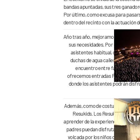
bandas apuntadas, sus tres ganadores
Por último, como excusa para pasarse
dentro del recinto con la actuación 
Año tras año, mejoramos la calidad 
sus necesidades. Por eso mismo d
asistentes habitual, ofrecemos 
duchas de agua caliente gratuitas,
encuentro entre fans y artista
ofrecemos entradas Pandemonium,
donde los asistentes podrán disfrut
Además, como de costumbre, este añ
Resukids. Los Resukids nace co
aprender de la experiencia “Resurrecti
padres puedan disfrutar de sus band
volcada por los niños durante las 