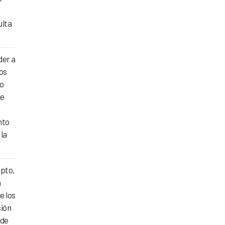
uita
der a
os
mo
de
nto
 la
epto,
n
e los
sión
 de