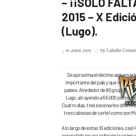
– ¡¡SOLO FALTA
2015 – X Edició
(Lugo).
by
Laballo Comun
15 JUNIO, 2015
Se aproxima el décimo aniversari
importante del país y que reunirá,
países. Alrededor de 80 grupos, en 
Lugo, atrayendo a 55.000 personas 
Cuatro días, tres escenarios difere
tres cabezas de cartel como son Mo
A lo largo de estas 10 ediciones, casi
convertido en una referencia como uno