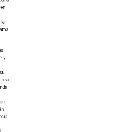
 en
 la
grama
as
l y
 su
en su
anda
ren
én
ncia
0