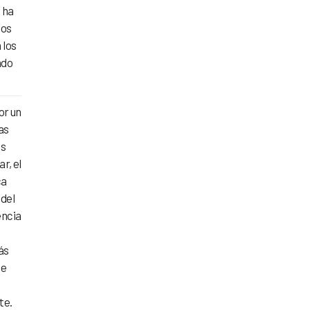
 ha
los
 los
ndo
or un
as
es
r, el
ca
 del
encia
ás
de
te.