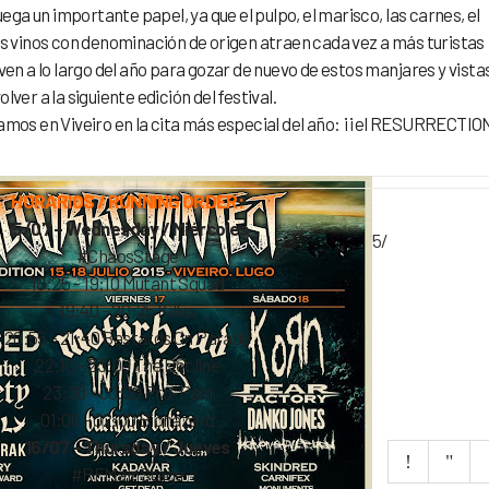
ga un importante papel, ya que el pulpo, el marisco, las carnes, el
los vinos con denominación de origen atraen cada vez a más turistas
lven a lo largo del año para gozar de nuevo de estos manjares y vista
lver a la siguiente edición del festival.
esperamos en Viveiro en la cita más especial del año: ¡¡el RESURRECTIO
HORARIOS / RUNNING ORDER:
CARTEL POR DIAS Y HORARIOS:
15/07 – Wednesday / Miércoles
ectionfest.es/horarios-del-resurrection-fest-2015/
#ChaosStage
— —
18:25 – 19:10 Mutant Squad
NOTAS DE PRENSA:
19:40 – 20:25 Killus
tp://www.resurrectionfest.es/press/
20:55 – 21:40 Bastards On Parade
ACREDITACIONES:
22:10 – 23:00 The Decline
w.resurrectionfest.es/press/acreditaciones/
23:30 – 00:30 Pro-Pain
01:00 – 02:00 Biohazard
16/07 – Thursday / Jueves
#RFMainStage