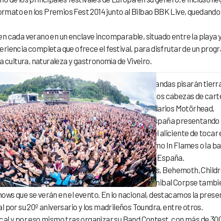
 formato en los Premios Fest 2014 junto al Bilbao BBK Live, quedando
n cada verano en un enclave incomparable, situado entre la playa y
riencia completa que ofrece el festival, para disfrutar de un pro
a cultura, naturaleza y gastronomía de Viveiro.
ecialización de su cartel, hasta un total de 80 bandas pisarán tierr
. Cabe destacar lo especial de los conciertos de los cabezas de carte
e la parte alta del póster. Por un lado, los legendarios Motörhead,
ilmister, darán su único concierto en 2015 en España presentando
arán también su único concierto en el país con el aliciente de tocar 
demás de sus mejores éxitos. Tanto Refused como In Flames o la b
e, Black Label Society, serán también únicas en España.
Fear Factory, Backyard Babies, Satanic Surfers, Behemoth, Child
ly, Comeback Kid, Danko Jones, Biohazard o Cannibal Corpse tambi
ows que se verán en el evento. En lo nacional, destacamos la prese
 por su 20º aniversario y los madrileños Toundra, entre otros.
 local y por eso mismo tras organizar su Band Contest, con más de 30