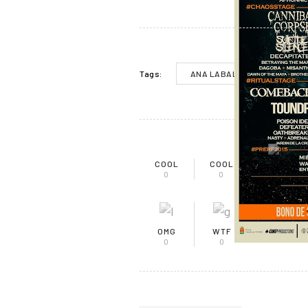
ANA LABALLO
LABAL
Tags:
COOL
COOL
DISLIKE
0
0
0
OMG
WTF
0
0