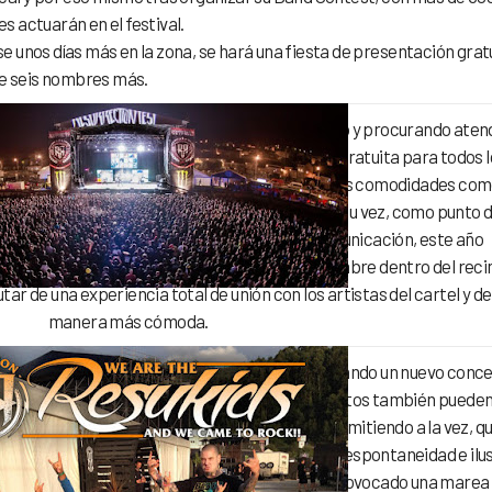
 actuarán en el festival.
 unos días más en la zona, se hará una fiesta de presentación grat
de seis nombres más.
de nuestro festival escuchando a nuestro público y procurando aten
esde hace unos años, además de la acampada gratuita para todos l
el Resucamp, una oferta para los que deseen más comodidades co
 wifi, electricidad, control de seguridad, etc. A su vez, como punto 
s, profesionales de la industria y medios de comunicación, este año
 abonos que dan acceso al área de mismo nombre dentro del reci
ar de una experiencia total de unión con los artistas del cartel y de
manera más cómoda.
o el Resurrection Fest ha vuelto a innovar creando un nuevo conc
mo un espacio para los más pequeños, dónde éstos también puede
on Fest” a través del juego y la diversión, y permitiendo a la vez, qu
as favoritas con total tranquilidad. La pasión, espontaneidad e ilu
actividades realizadas en el propio recinto, ha provocado una marea