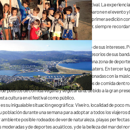
 y se ha asegurado una plaza fija en nuestro festival. La experiencia
solo por nuestros fans. Las bandas que participaron en el evento y 
a iniciativa como un auténtico éxito. Tras esta primera edición con
 2014 queremos seguir esforzándonos por mejorar, siempre recorda
os un festival “hecho por fans, para fans”.
ueden disfrutar de diferentes zonas dependiendo de sus intereses. P
sing, lugar de obligada visita para comprar accesorios de sus band
o festival, Resurrection Wear. En segundo lugar, una zona de deport
s con invitados profesionales y pro-teams de skaters. En tercer luga
 una zona de stands con las mejores marcas relacionadas con la músi
ctos. Y por último, una selecta oferta de puestos de comida dentro
a de puestos de comida vegana y vegetariana, debido a la gran pres
esta cultura en el festival como público.
es su inigualable situación geográfica: Viveiro, localidad de poco m
su población durante una semana para adoptar a todos los viajeros 
 ambiente posible rodeados de verde naturaleza, playas perfectas
s moderadas y de deportes acuáticos, y de la belleza del mar del nor