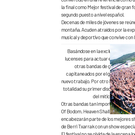
la final como Mejor festival de gran
segundo puesto a nivel español.
Decenas de miles de jóvenes se reúne
montaña. Acuden atraídos por la expe
musical y deportivo que convive con l
Basándose en la exclusividad y esp
lucenses para actuar en el festival
otras bandas de gran calibre d
capitaneados por el gran Lemmy K
nuevo trabajo. Por otro lado, KoRn, d
totalidad su primer disco «KoRn» a
del mítico Zakk Wyld
Otras bandas tan importantes como 
Of Bodom, Heaven Shall Burn, Soulf
encabezarán parte de los mejores sh
de Berri Txarrak con un show especial
El festival no se olvida de la escena