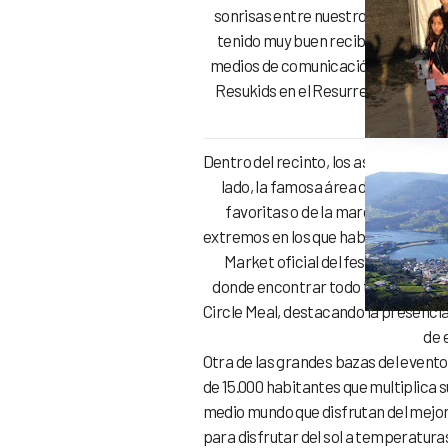
sonrisas entre nuestros asistentes,
tenido muy buen recibimiento y no 
medios de comunicación, describen l
Resukids en el Resurrection Fest
que som
Dentro del recinto, los asistentes p
lado, la famosa área de Merchandi
favoritas o de la marca del propi
extremos en los que habrá trial show
Market oficial del festival, toda
donde encontrar todo tipo de produ
Circle Meal, destacando la presenci
de 
Otra de las grandes bazas del evento 
de 15.000 habitantes que multiplica 
medio mundo que disfrutan del mejor
para disfrutar del sol a temperatura