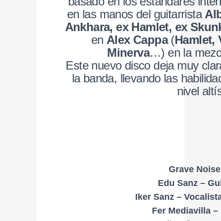
basado en los estándares inter
en las manos del guitarrista
Al
Ankhara, ex Hamlet, ex Skunk
en
Alex Cappa
(
Hamlet, 
Minerva
…) en la mezc
Este nuevo disco deja muy clara
la banda, llevando las habili
nivel alt
Grave Noise
Edu Sanz – Gui
Iker Sanz – Vocalista
Fer Mediavilla –