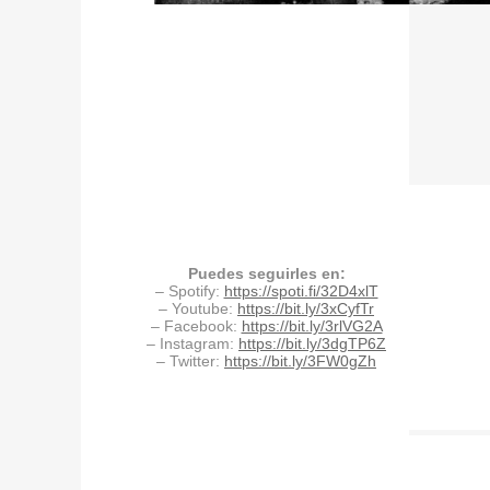
Puedes seguirles en:
– Spotify:
https://spoti.fi/32D4xlT
– Youtube:
https://bit.ly/3xCyfTr
– Facebook:
https://bit.ly/3rlVG2A
– Instagram:
https://bit.ly/3dgTP6Z
– Twitter:
https://bit.ly/3FW0gZh