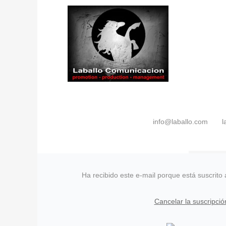
info@laballo.com
l
Ha recibido este e-mail porque está suscrito
Cancelar la suscripció