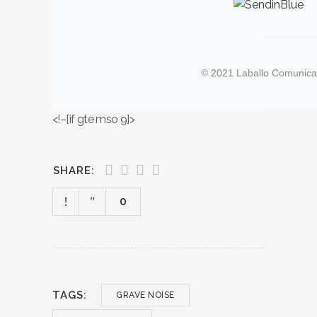
© 2021 Laballo Comunica
<!–[if gte mso 9]>
SHARE:
0
TAGS:
GRAVE NOISE