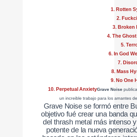
1. Rotten 
2. Fuckc
3. Broken
4. The Ghost
5. Terr
6. In God W
7. Disor
8. Mass Hy
9. No One 
10. Perpetual Anxiety
Grave Noise
publica
un increible trabajo para los amantes d
Grave Noise se formó entre Bu
objetivo fué crear una banda qu
del thrash metal más intenso y
potente de la nueva generació