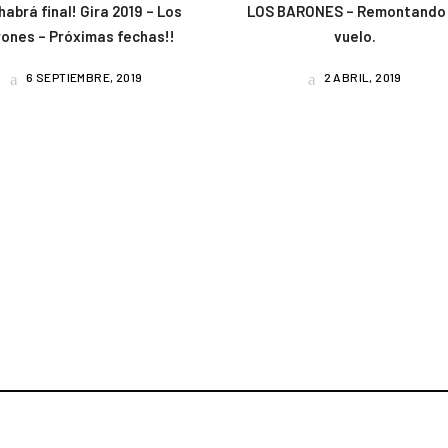
habrá final! Gira 2019 – Los
LOS BARONES – Remontando 
ones – Próximas fechas!!
vuelo.
6 SEPTIEMBRE, 2019
2 ABRIL, 2019
am
book
uTube