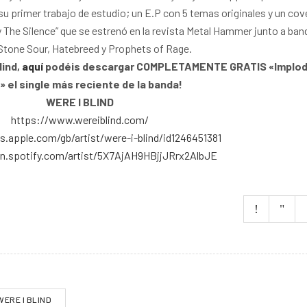
su primer trabajo de estudio; un E.P con 5 temas originales y un cov
 The Silence” que se estrenó en la revista Metal Hammer junto a ban
tone Sour, Hatebreed y Prophets of Rage.
lind,
aquí
podéis descargar COMPLETAMENTE GRATIS «Implod
» el single más reciente de la banda!
WERE I BLIND
https://www.wereiblind.com/
es.apple.com/gb/artist/were-i-blind/id1246451381
n.spotify.com/artist/5X7AjAH9HBjjJRrx2AlbJE
WERE I BLIND