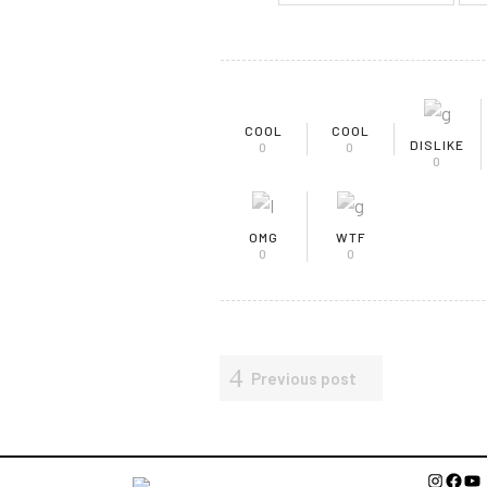
COOL
COOL
DISLIKE
0
0
0
OMG
WTF
0
0
Previous post