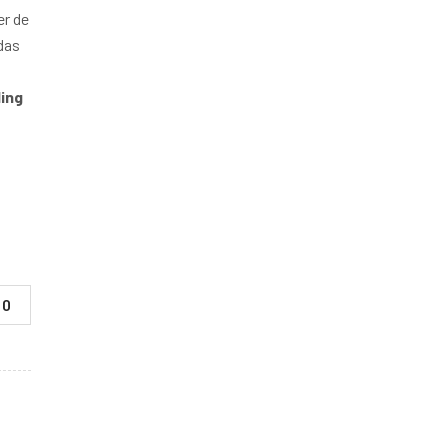
er de
das
ing
0