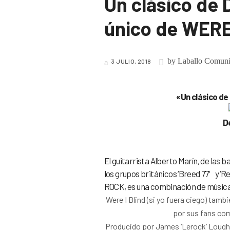
Un clásico de 
único de WERE
by
Laballo Comuni
3 JULIO, 2018
«Un clásico de
D
El guitarrista Alberto Marín, de las 
los grupos británicos ‘Breed 77′ y 
ROCK, es una combinación de música 
Were I Blind (si yo fuera ciego) tamb
por sus fans co
Producido por James ‘Lerock’ Loughr