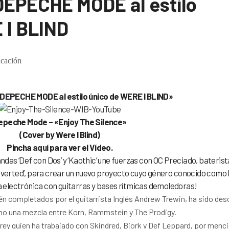
DEPECHE MODE al estilo
 I BLIND
cación
 DEPECHE MODE al estilo único de WERE I BLIND»
epeche Mode – «Enjoy The Silence»
(Cover by Were I Blind)
Pincha
aquí
para ver el Vídeo.
bandas ‘Def con Dos’ y ‘Kaothic’ une fuerzas con OC Preciado, baterist
‘Reverted’, para crear un nuevo proyecto cuyo género conocido com
electrónica con guitarras y bases rítmicas demoledoras!
ién completados por el guitarrista Inglés Andrew Trewin, ha sido des
mo una mezcla entre Korn, Rammstein y The Prodigy.
ey quien ha trabajado con Skindred, Bjork y Def Leppard, por menc