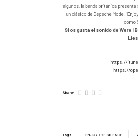
algunos, la banda británica presenta 
un clásico de Depeche Mode, “Enjoy
como S
Si os gusta el sonido de Were I B
Lies
https://itun
https://ope
Share:
ENJOY THE SILENCE
Tags: